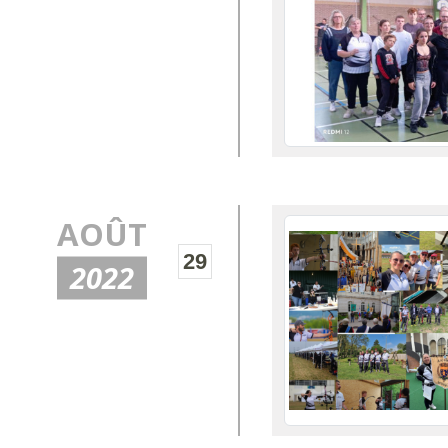
AOÛT
29
2022