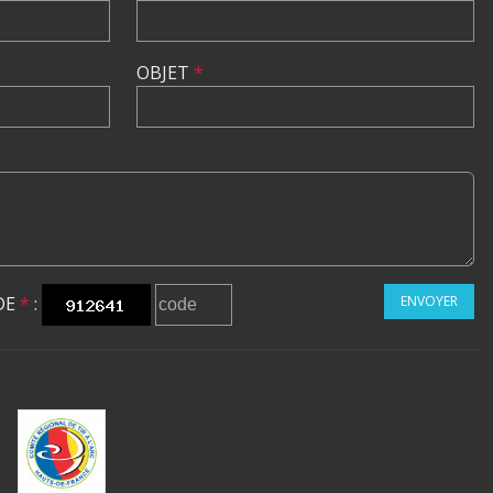
OBJET
*
DE
*
:
ENVOYER