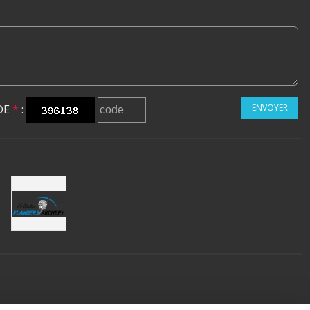
DE
*
:
ENVOYER