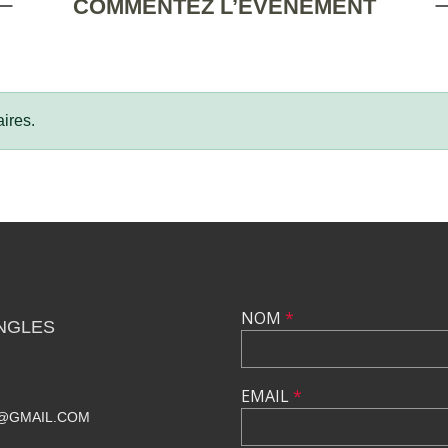
COMMENTEZ L’ÉVÈNEMENT
ires.
NOM
*
NGLES
EMAIL
*
@GMAIL.COM